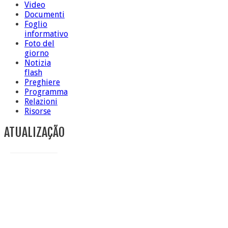
Video
Documenti
Foglio
informativo
Foto del
giorno
Notizia
flash
Preghiere
Programma
Relazioni
Risorse
ATUALIZAÇÃO
Conclusione di sr Anna Caiazza, Superiora generale
5 ottobre foto – Messa di ringraziamento
5 ottobre foto – Conclusione del Capitolo
5 ottobre informazione flash
4 ottobre foto – Udienza con Papa Francesco