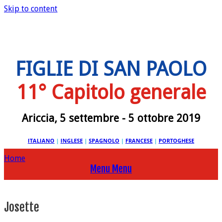
Skip to content
FIGLIE DI SAN PAOLO
11° Capitolo generale
Ariccia, 5 settembre - 5 ottobre 2019
ITALIANO
|
INGLESE
|
SPAGNOLO
|
FRANCESE
|
PORTOGHESE
Home
Menu
Menu
Josette