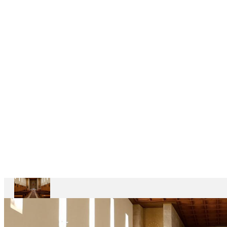
6
CASAS
DEPENDENTES
Ariccia
Casa
Divin
Maestro