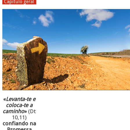
Capítulo geral
«
Levanta-te e
coloca-te a
caminho
»
(Dt
10,11)
confiando na
Promessa