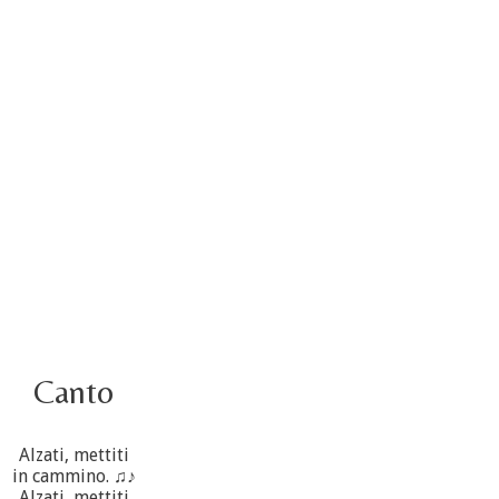
Video – Saluto della nuova Superiora generale
5 ottobre
4 ottobre informazione flash
3 ottobre foto – Elezione del Consiglio generale
4 ottobre
Canto
Alzati, mettiti
in cammino. ♫♪
Alzati, mettiti