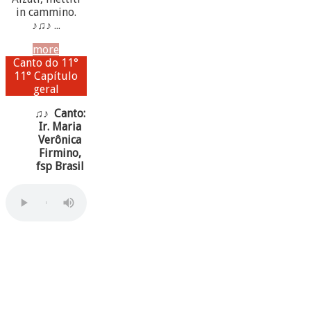
in cammino.
♪♫♪ ...
more
Canto do 11°
11° Capítulo
geral
♫♪ Canto:
Ir. Maria
Verônica
Firmino,
fsp Brasil