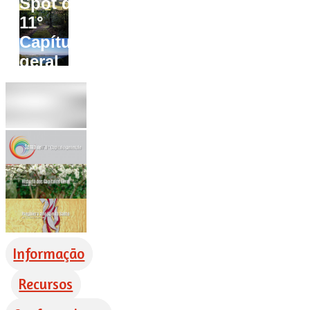
Spot do
11°
Capítulo
geral
Informação
Recursos