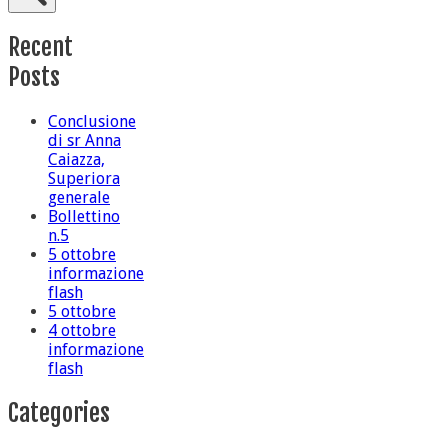
Recent
Posts
Conclusione
di sr Anna
Caiazza,
Superiora
generale
Bollettino
n.5
5 ottobre
informazione
flash
5 ottobre
4 ottobre
informazione
flash
Categories