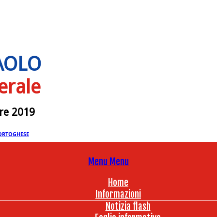
PAOLO
erale
bre 2019
ORTOGHESE
Menu
Menu
Home
Informazioni
Notizia flash