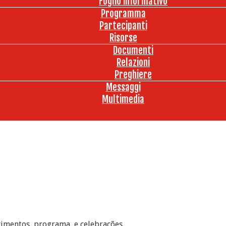
Foglio informativo
Programma
Partecipanti
Risorse
Documenti
Relazioni
Preghiere
Messaggi
Multimedia
ecimentos, programa, e celebrações.