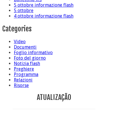
5 ottobre informazione flash
5 ottobre
4 ottobre informazione flash
Categories
Video
Documenti
Foglio informativo
Foto del giorno
Notizia flash
Preghiere
Programma
Relazioni
Risorse
ATUALIZAÇÃO
Conclusione di sr Anna Caiazza, Superiora generale
5 ottobre foto – Messa di ringraziamento