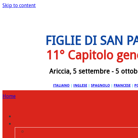
Skip to content
FIGLIE DI SAN 
11° Capitolo gen
Ariccia, 5 settembre - 5 otto
ITALIANO
|
INGLESE
|
SPAGNOLO
|
FRANCESE
|
P
Home