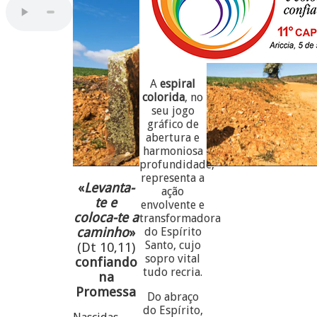
A
espiral
colorida
, no
seu jogo
gráfico de
abertura e
harmoniosa
profundidade,
representa a
«
Levanta-
ação
te e
envolvente e
coloca-te a
transformadora
caminho
»
do Espírito
Santo, cujo
(Dt 10,11)
sopro vital
confiando
tudo recria.
na
Promessa
Do abraço
do Espírito,