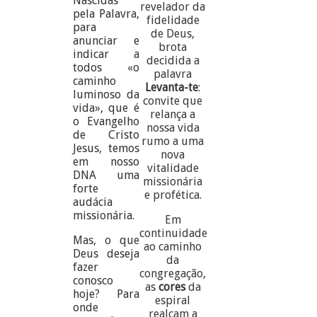
Nascidas
revelador da
pela Palavra,
fidelidade
para
de Deus,
anunciar e
brota
indicar a
decidida a
todos «o
palavra
caminho
Levanta-te
:
luminoso da
convite que
vida», que é
relança a
o Evangelho
nossa vida
de Cristo
rumo a uma
Jesus, temos
nova
em nosso
vitalidade
DNA uma
missionária
forte
e profética.
audácia
missionária.
Em
continuidade
Mas, o que
ao caminho
Deus deseja
da
fazer
congregação,
conosco
as
cores
da
hoje? Para
espiral
onde
realçam a