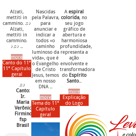
Alzati,
Nascidas
A
espiral
mettiti in
pela Palavra,
colorida
, no
cammino. ♫♪
para
seu jogo
Alzati,
anunciar e
gráfico de
mettiti in
indicar a
abertura e
cammino.
todos «o
harmoniosa
♪♫♪ ...
caminho
profundidade,
luminoso da
representa a
more
vida», que é
ação
Canto do 11°
o Evangelho
envolvente e
11° Capítulo
de Cristo
transformadora
geral
Jesus, temos
do
Espírito
em nosso
Santo
...
♫♪
DNA ...
Canto:
more
Ir.
more
Explicação
Maria
Tema do 11°
do Logo
Verônica
Capítulo
Firmino,
geral
fsp
Brasil