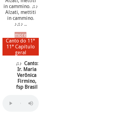
Alzati, mettiti
in cammino. ♫♪
Alzati, mettiti
in cammino.
♪♫♪ ...
more
Canto do 11°
11° Capítulo
geral
♫♪ Canto:
Ir. Maria
Verônica
Firmino,
fsp Brasil