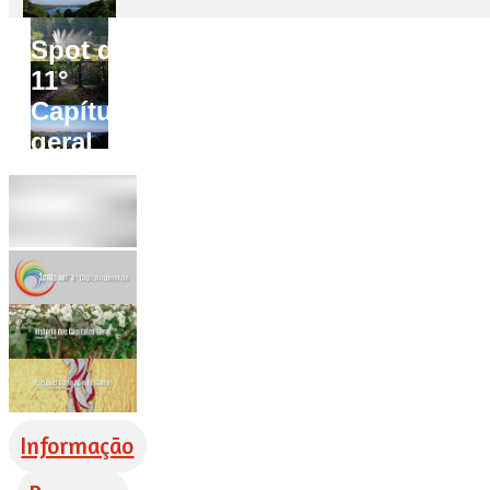
Spot do
11°
Capítulo
geral
Informação