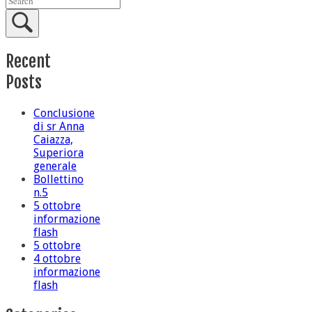
Recent
Posts
Conclusione
di sr Anna
Caiazza,
Superiora
generale
Bollettino
n.5
5 ottobre
informazione
flash
5 ottobre
4 ottobre
informazione
flash