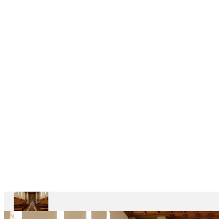
DELEGAÇÕES
6
CASAS
DEPENDENTES
Ariccia
Casa
Divin
Maestro