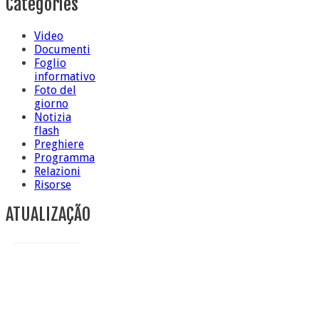
Categories
Video
Documenti
Foglio
informativo
Foto del
giorno
Notizia
flash
Preghiere
Programma
Relazioni
Risorse
ATUALIZAÇÃO
Conclusione di sr Anna Caiazza, Superiora generale
5 ottobre foto – Messa di ringraziamento
5 ottobre foto – Conclusione del Capitolo