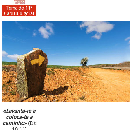
more
Tema do 11°
Capítulo geral
«
Levanta-te e
coloca-te a
caminho
»
(Dt
10,11)