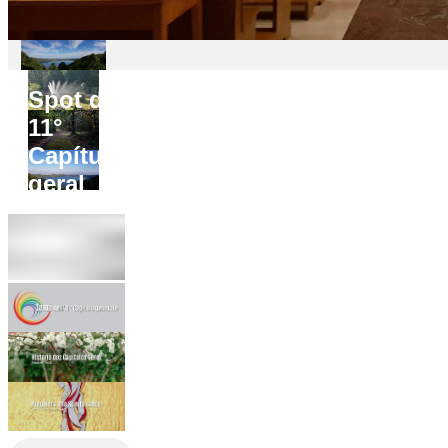
Spot do
11°
Capítulo
geral