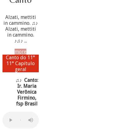
Alzati, mettiti
in cammino. ♫♪
Alzati, mettiti
in cammino.
♪♫♪ ...
more
Canto do 11°
11° Capítulo
geral
♫♪ Canto:
Ir. Maria
Verônica
Firmino,
fsp Brasil