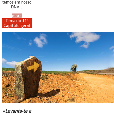
temos em nosso
DNA ...
more
Tema do 11°
Capítulo geral
«
Levanta-te e