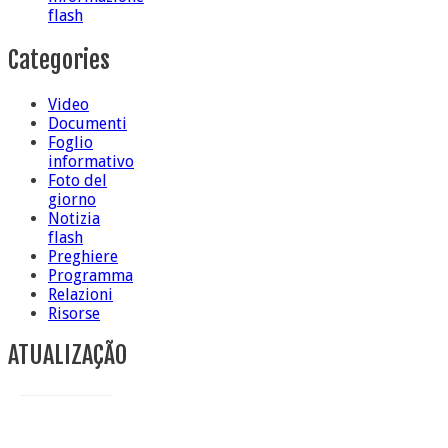
flash
Categories
Video
Documenti
Foglio
informativo
Foto del
giorno
Notizia
flash
Preghiere
Programma
Relazioni
Risorse
ATUALIZAÇÃO
Conclusione di sr Anna Caiazza, Superiora generale
5 ottobre foto – Messa di ringraziamento