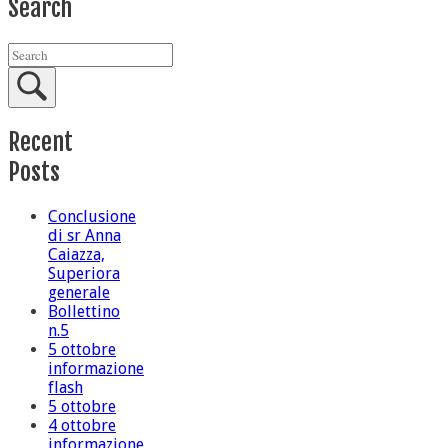
Search
Recent
Posts
Conclusione
di sr Anna
Caiazza,
Superiora
generale
Bollettino
n.5
5 ottobre
informazione
flash
5 ottobre
4 ottobre
informazione