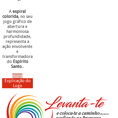
A
espiral
colorida
, no seu
jogo gráfico de
abertura e
harmoniosa
profundidade,
representa a
ação envolvente
e
transformadora
do
Espírito
Santo
...
more
Explicação do
Logo