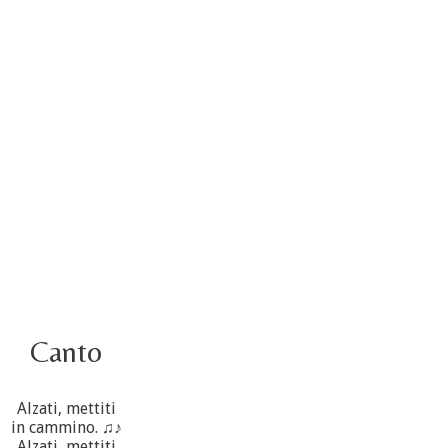
Video – Saluto della nuova Superiora generale
5 ottobre
4 ottobre informazione flash
3 ottobre foto – Elezione del Consiglio generale
4 ottobre
Canto
Alzati, mettiti
in cammino. ♫♪
Alzati, mettiti