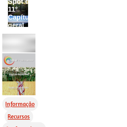
Spot do
11°
Capítulo
geral
Informação
Recursos