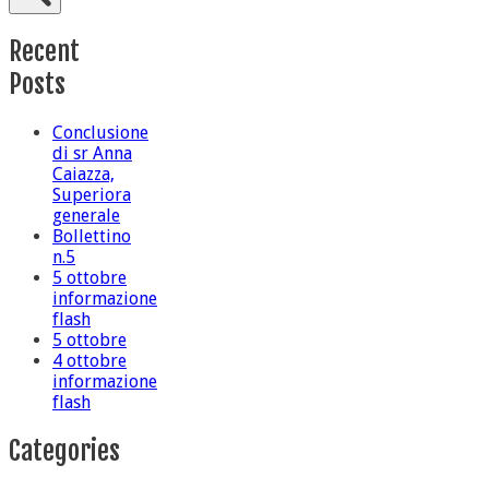
Recent
Posts
Conclusione
di sr Anna
Caiazza,
Superiora
generale
Bollettino
n.5
5 ottobre
informazione
flash
5 ottobre
4 ottobre
informazione
flash
Categories