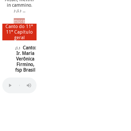
in cammino.
♪♫♪ ...
more
Canto do 11°
11° Capítulo
geral
♫♪ Canto:
Ir. Maria
Verônica
Firmino,
fsp Brasil