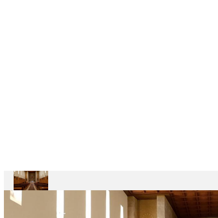
6
CASAS
DEPENDENTES
Ariccia
Casa
Divin
Maestro