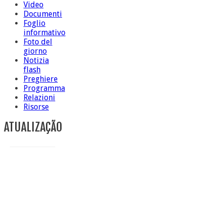
Video
Documenti
Foglio
informativo
Foto del
giorno
Notizia
flash
Preghiere
Programma
Relazioni
Risorse
ATUALIZAÇÃO
Conclusione di sr Anna Caiazza, Superiora generale
5 ottobre foto – Messa di ringraziamento
5 ottobre foto – Conclusione del Capitolo
5 ottobre informazione flash
4 ottobre foto – Udienza con Papa Francesco