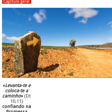
Capítulo geral
«
Levanta-te e
coloca-te a
caminho
»
(Dt
10,11)
confiando na
Promessa