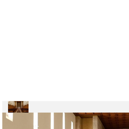
6
CASAS
DEPENDENTES
Ariccia
Casa
Divin
Maestro