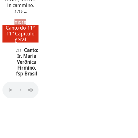
in cammino.
♪♫♪ ...
more
Canto do 11°
11° Capítulo
geral
♫♪ Canto:
Ir. Maria
Verônica
Firmino,
fsp Brasil