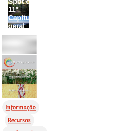
Spot do
11°
Capítulo
geral
Informação
Recursos