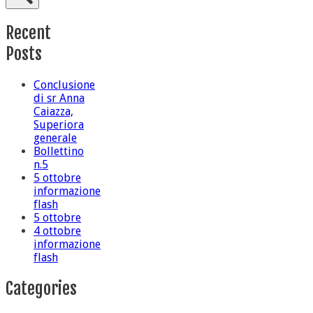
Recent
Posts
Conclusione
di sr Anna
Caiazza,
Superiora
generale
Bollettino
n.5
5 ottobre
informazione
flash
5 ottobre
4 ottobre
informazione
flash
Categories