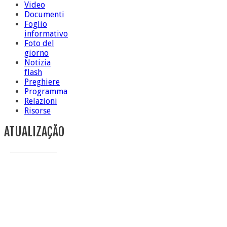
Video
Documenti
Foglio
informativo
Foto del
giorno
Notizia
flash
Preghiere
Programma
Relazioni
Risorse
ATUALIZAÇÃO
Conclusione di sr Anna Caiazza, Superiora generale
5 ottobre foto – Messa di ringraziamento
5 ottobre foto – Conclusione del Capitolo
5 ottobre informazione flash
4 ottobre foto – Udienza con Papa Francesco