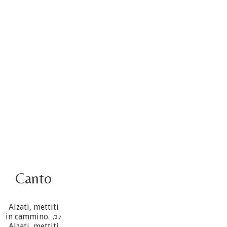
Video – Saluto della nuova Superiora generale
5 ottobre
4 ottobre informazione flash
3 ottobre foto – Elezione del Consiglio generale
4 ottobre
Canto
Alzati, mettiti
in cammino. ♫♪
Alzati, mettiti