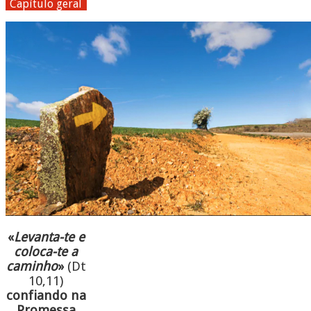
Capítulo geral
«
Levanta-te e
coloca-te a
caminho
»
(Dt
10,11)
confiando na
Promessa