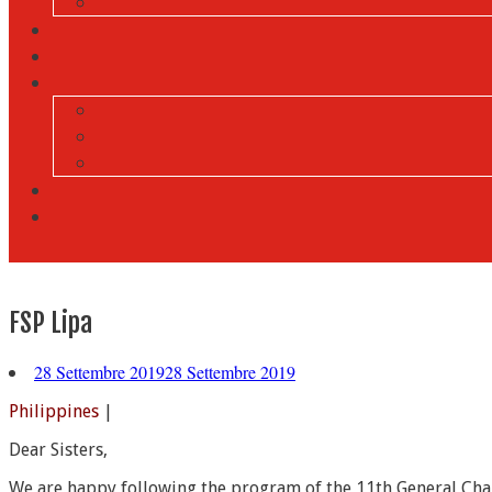
FSP Lipa
28 Settembre 2019
28 Settembre 2019
Philippines
|
Dear Sisters,
We are happy following the program of the 11th General Chap