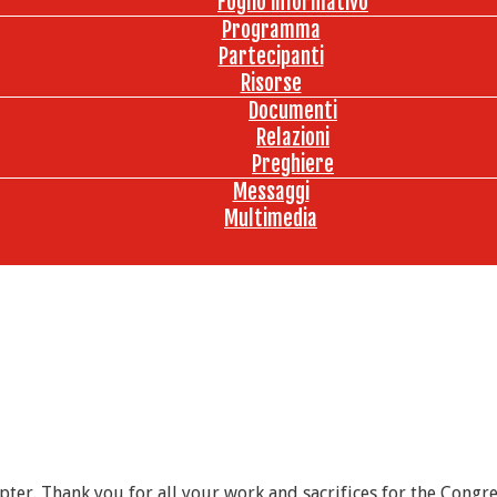
Foglio informativo
Programma
Partecipanti
Risorse
Documenti
Relazioni
Preghiere
Messaggi
Multimedia
ter. Thank you for all your work and sacrifices for the Cong