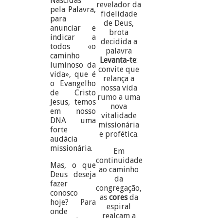
Nascidas
revelador da
pela Palavra,
fidelidade
para
de Deus,
anunciar e
brota
indicar a
decidida a
todos «o
palavra
caminho
Levanta-te
:
luminoso da
convite que
vida», que é
relança a
o Evangelho
nossa vida
de Cristo
rumo a uma
Jesus, temos
nova
em nosso
vitalidade
DNA uma
missionária
forte
e profética.
audácia
missionária.
Em
continuidade
Mas, o que
ao caminho
Deus deseja
da
fazer
congregação,
conosco
as
cores
da
hoje? Para
espiral
onde
realçam a