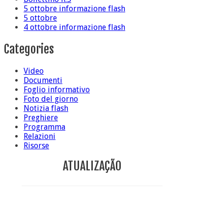
5 ottobre informazione flash
5 ottobre
4 ottobre informazione flash
Categories
Video
Documenti
Foglio informativo
Foto del giorno
Notizia flash
Preghiere
Programma
Relazioni
Risorse
ATUALIZAÇÃO
Conclusione di sr Anna Caiazza, Superiora generale
5 ottobre foto – Messa di ringraziamento