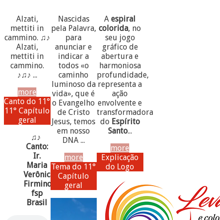
Alzati,
Nascidas
A
espiral
mettiti in
pela Palavra,
colorida
, no
cammino. ♫♪
para
seu jogo
Alzati,
anunciar e
gráfico de
mettiti in
indicar a
abertura e
cammino.
todos «o
harmoniosa
♪♫♪ ...
caminho
profundidade,
luminoso da
representa a
more
vida», que é
ação
Canto do 11°
o Evangelho
envolvente e
11° Capítulo
de Cristo
transformadora
geral
Jesus, temos
do
Espírito
em nosso
Santo
...
♫♪
DNA ...
Canto:
more
Ir.
more
Explicação
Maria
Tema do 11°
do Logo
Verônica
Capítulo
Firmino,
geral
fsp
Brasil