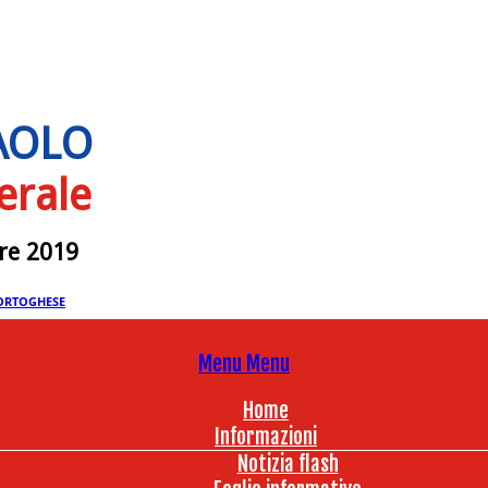
PAOLO
erale
bre 2019
ORTOGHESE
Menu
Menu
Home
Informazioni
Notizia flash