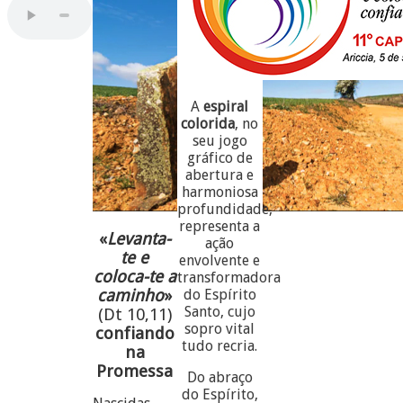
A
espiral
colorida
, no
seu jogo
gráfico de
abertura e
harmoniosa
profundidade,
representa a
«
Levanta-
ação
te e
envolvente e
coloca-te a
transformadora
caminho
»
do Espírito
Santo, cujo
(Dt 10,11)
sopro vital
confiando
tudo recria.
na
Promessa
Do abraço
do Espírito,