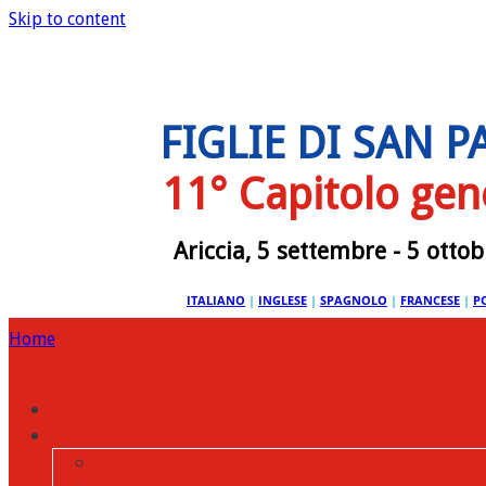
Skip to content
FIGLIE DI SAN 
11° Capitolo gen
Ariccia, 5 settembre - 5 otto
ITALIANO
|
INGLESE
|
SPAGNOLO
|
FRANCESE
|
P
Home