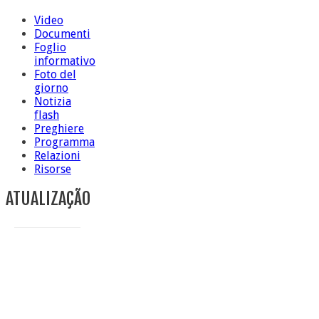
Video
Documenti
Foglio
informativo
Foto del
giorno
Notizia
flash
Preghiere
Programma
Relazioni
Risorse
ATUALIZAÇÃO
Conclusione di sr Anna Caiazza, Superiora generale
5 ottobre foto – Messa di ringraziamento
5 ottobre foto – Conclusione del Capitolo
5 ottobre informazione flash