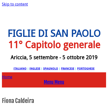
Skip to content
FIGLIE DI SAN PAOLO
11° Capitolo generale
Ariccia, 5 settembre - 5 ottobre 2019
ITALIANO
|
INGLESE
|
SPAGNOLO
|
FRANCESE
|
PORTOGHESE
Home
Menu
Menu
Fiona Caldeira