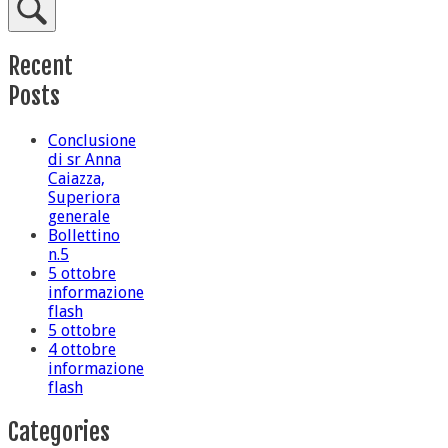
Recent
Posts
Conclusione
di sr Anna
Caiazza,
Superiora
generale
Bollettino
n.5
5 ottobre
informazione
flash
5 ottobre
4 ottobre
informazione
flash
Categories