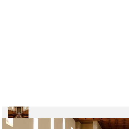
DELEGAÇÕES
6
CASAS
DEPENDENTES
Ariccia
Casa
Divin
Maestro