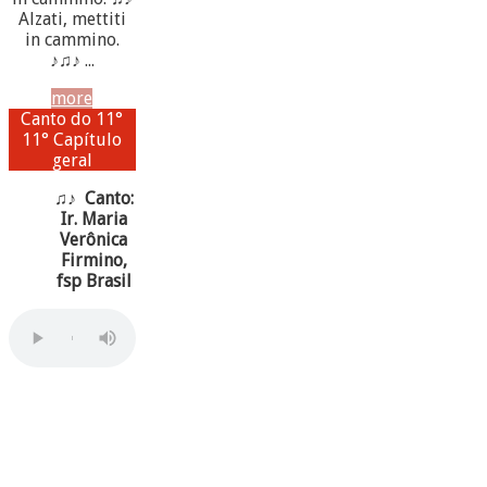
Alzati, mettiti
in cammino.
♪♫♪ ...
more
Canto do 11°
11° Capítulo
geral
♫♪ Canto:
Ir. Maria
Verônica
Firmino,
fsp Brasil