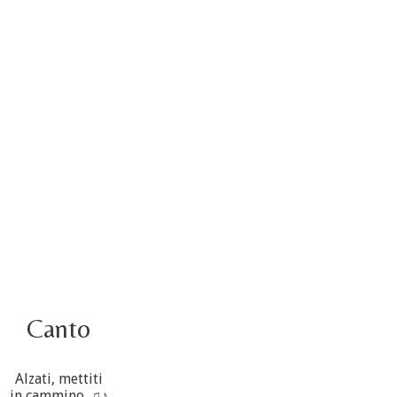
4 ottobre foto – Udienza con Papa Francesco
Video – Saluto della nuova Superiora generale
5 ottobre
4 ottobre informazione flash
3 ottobre foto – Elezione del Consiglio generale
4 ottobre
Canto
Alzati, mettiti
in cammino. ♫♪