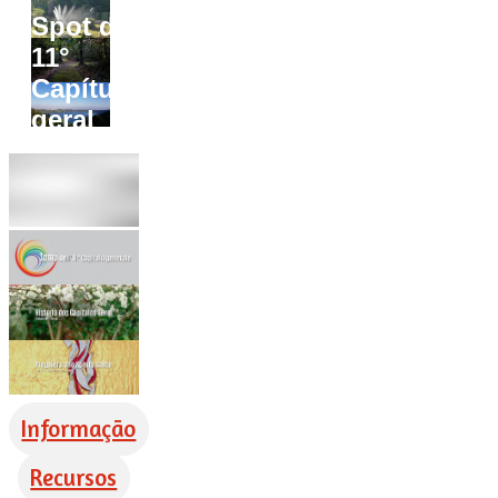
Spot do
11°
Capítulo
geral
Informação
Recursos