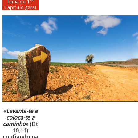
Tema do 11°
Capítulo geral
«
Levanta-te e
coloca-te a
caminho
»
(Dt
10,11)
confiando na