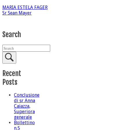
MARIA ESTELA FAGER
Sr Sean Mayer
Search
Recent
Posts
Conclusione
di sr Anna
Caiazza,
Superiora
generale
Bollettino
n.5