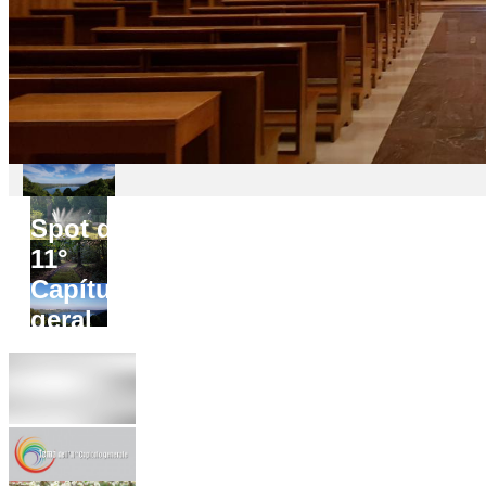
Spot do
11°
Capítulo
geral