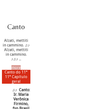
Canto
Alzati, mettiti
in cammino. ♫♪
Alzati, mettiti
in cammino.
♪♫♪ ...
more
Canto do 11°
11° Capítulo
geral
♫♪ Canto:
Ir. Maria
Verônica
Firmino,
fsp Brasil