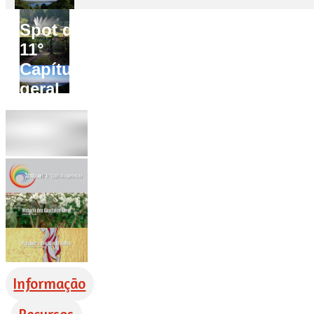
Spot do
11°
Capítulo
geral
Informação