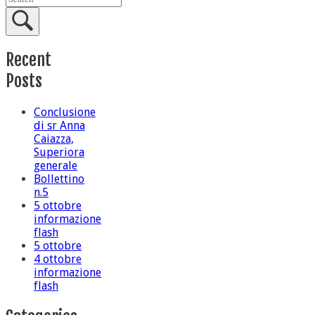
Recent
Posts
Conclusione
di sr Anna
Caiazza,
Superiora
generale
Bollettino
n.5
5 ottobre
informazione
flash
5 ottobre
4 ottobre
informazione
flash