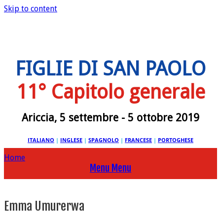
Skip to content
FIGLIE DI SAN PAOLO
11° Capitolo generale
Ariccia, 5 settembre - 5 ottobre 2019
ITALIANO
|
INGLESE
|
SPAGNOLO
|
FRANCESE
|
PORTOGHESE
Home
Menu
Menu
Emma Umurerwa