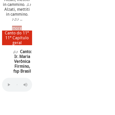
in cammino. ♫♪
Alzati, mettiti
in cammino.
♪♫♪ ...
more
Canto do 11°
11° Capítulo
geral
♫♪ Canto:
Ir. Maria
Verônica
Firmino,
fsp Brasil