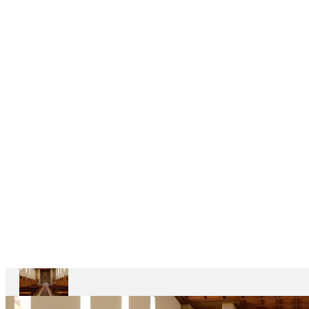
DELEGAÇÕES
6
CASAS
DEPENDENTES
Ariccia
Casa
Divin
Maestro