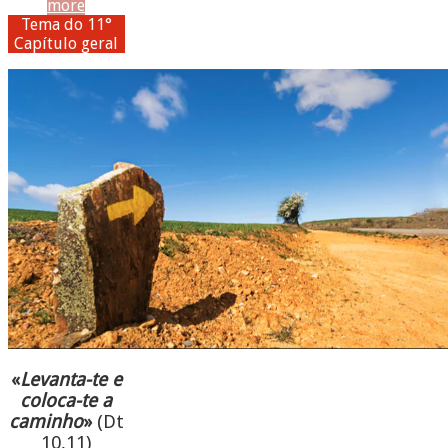
more
Tema do 11°
Capítulo geral
«
Levanta-te e
coloca-te a
caminho
»
(Dt
10,11)