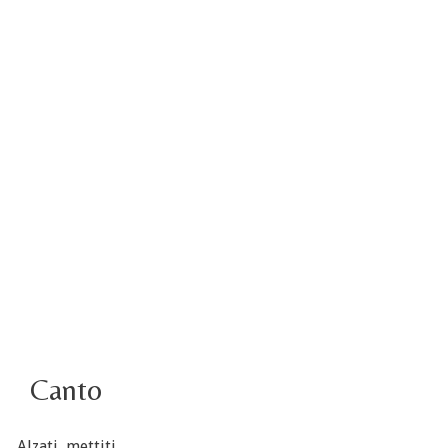
4 ottobre foto – Udienza con Papa Francesco
Video – Saluto della nuova Superiora generale
5 ottobre
4 ottobre informazione flash
3 ottobre foto – Elezione del Consiglio generale
4 ottobre
Canto
Alzati, mettiti