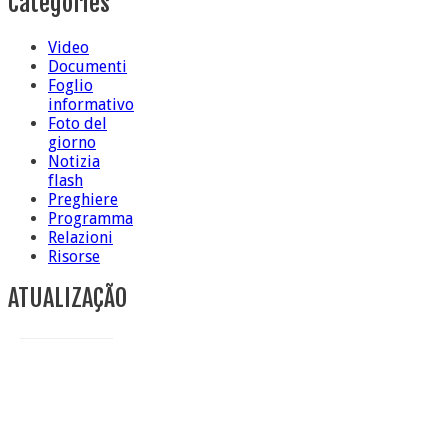
Categories
Video
Documenti
Foglio
informativo
Foto del
giorno
Notizia
flash
Preghiere
Programma
Relazioni
Risorse
ATUALIZAÇÃO
Conclusione di sr Anna Caiazza, Superiora generale
5 ottobre foto – Messa di ringraziamento
5 ottobre foto – Conclusione del Capitolo
5 ottobre informazione flash