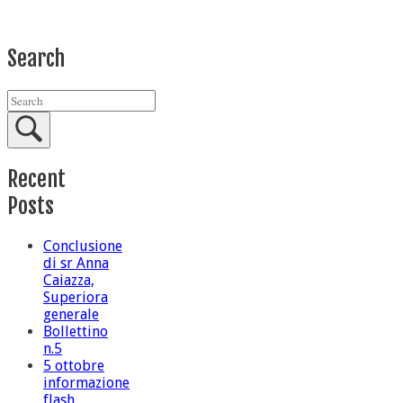
Search
Recent
Posts
Conclusione
di sr Anna
Caiazza,
Superiora
generale
Bollettino
n.5
5 ottobre
informazione
flash