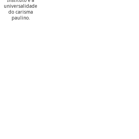
Instituto e a
universalidade
do carisma
paulino.
60
PARTECIPANTES
10
PROVÍNCIAS