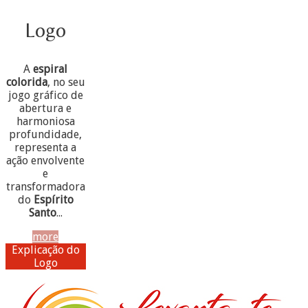
Logo
A
espiral
colorida
, no seu
jogo gráfico de
abertura e
harmoniosa
profundidade,
representa a
ação envolvente
e
transformadora
do
Espírito
Santo
...
more
Explicação do
Logo