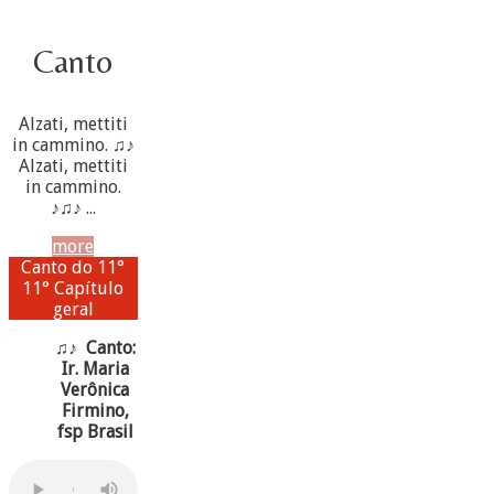
Canto
Alzati, mettiti
in cammino. ♫♪
Alzati, mettiti
in cammino.
♪♫♪ ...
more
Canto do 11°
11° Capítulo
geral
♫♪ Canto:
Ir. Maria
Verônica
Firmino,
fsp Brasil