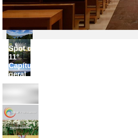
Spot do
11°
Capítulo
geral