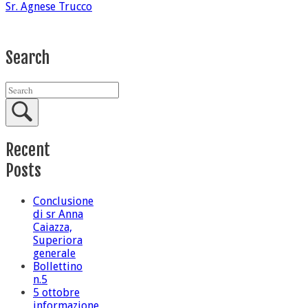
Sr. Agnese Trucco
Search
Recent
Posts
Conclusione
di sr Anna
Caiazza,
Superiora
generale
Bollettino
n.5
5 ottobre
informazione