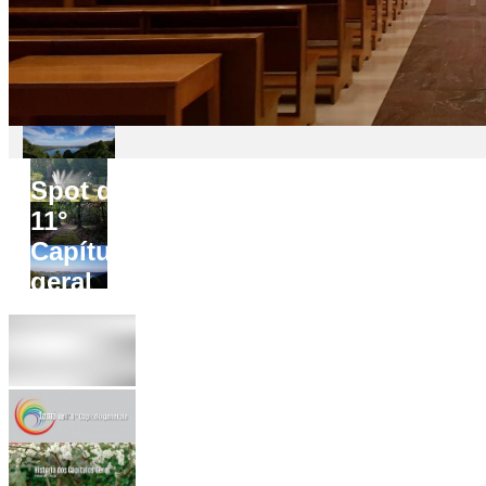
Spot do
11°
Capítulo
geral