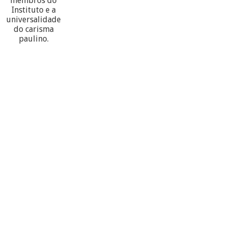
membros do
Instituto e a
universalidade
do carisma
paulino.
60
PARTECIPANTES
10
PROVÍNCIAS