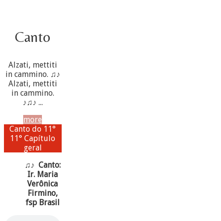
Canto
Alzati, mettiti
in cammino. ♫♪
Alzati, mettiti
in cammino.
♪♫♪ ...
more
Canto do 11°
11° Capítulo
geral
♫♪ Canto:
Ir. Maria
Verônica
Firmino,
fsp Brasil