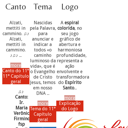
Canto
Tema
Logo
Alzati,
Nascidas
A
espiral
mettiti in
pela Palavra,
colorida
, no
cammino. ♫♪
para
seu jogo
Alzati,
anunciar e
gráfico de
mettiti in
indicar a
abertura e
cammino.
todos «o
harmoniosa
♪♫♪ ...
caminho
profundidade,
luminoso da
representa a
more
vida», que é
ação
Canto do 11°
o Evangelho
envolvente e
11° Capítulo
de Cristo
transformadora
geral
Jesus, temos
do
Espírito
em nosso
Santo
...
♫♪
DNA ...
Canto:
more
Ir.
more
Explicação
Maria
Tema do 11°
do Logo
Verônica
Capítulo
Firmino,
geral
fsp