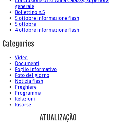
Conclusione di sr Anna Caiazza, Superiora
generale
Bollettino n.5
5 ottobre informazione flash
5 ottobre
4 ottobre informazione flash
Categories
Video
Documenti
Foglio informativo
Foto del giorno
Notizia flash
Preghiere
Programma
Relazioni
Risorse
ATUALIZAÇÃO
Conclusione di sr Anna Caiazza, Superiora generale