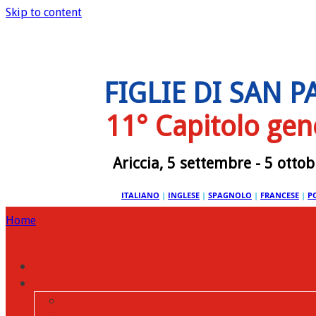
Skip to content
FIGLIE DI SAN 
11° Capitolo gen
Ariccia, 5 settembre - 5 otto
ITALIANO
|
INGLESE
|
SPAGNOLO
|
FRANCESE
|
P
Home