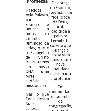
Promessa
Do abraço
do Espírito,
Nascidas
revelador da
pela Palavra,
fidelidade
para
de Deus,
anunciar e
brota
indicar a
decidida a
todos «o
palavra
caminho
Levanta-te
:
luminoso da
convite que
vida», que é
relança a
o Evangelho
nossa vida
de Cristo
rumo a uma
Jesus, temos
nova
em nosso
vitalidade
DNA uma
missionária
forte
e profética.
audácia
missionária.
Em
continuidade
Mas, o que
ao caminho
Deus deseja
da
fazer
congregação,
conosco
as
cores
da