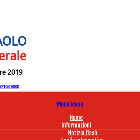
PAOLO
erale
bre 2019
ORTOGHESE
Menu
Menu
Home
Informazioni
Notizia flash