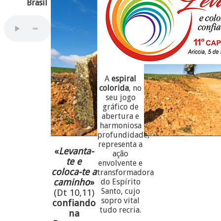
Brasil
A
espiral
colorida
, no
seu jogo
gráfico de
abertura e
harmoniosa
profundidade,
representa a
«
Levanta-
ação
te e
envolvente e
coloca-te a
transformadora
caminho
»
do Espírito
Santo, cujo
(Dt 10,11)
sopro vital
confiando
tudo recria.
na