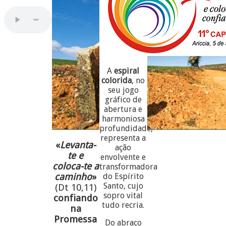
A
espiral
colorida
, no
seu jogo
gráfico de
abertura e
harmoniosa
profundidade,
representa a
«
Levanta-
ação
te e
envolvente e
coloca-te a
transformadora
caminho
»
do Espírito
Santo, cujo
(Dt 10,11)
sopro vital
confiando
tudo recria.
na
Promessa
Do abraço