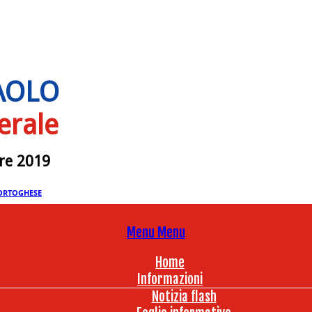
PAOLO
erale
bre 2019
ORTOGHESE
Menu
Menu
Home
Informazioni
Notizia flash