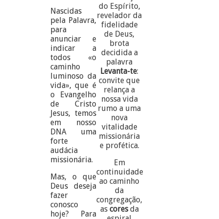
do Espírito,
Nascidas
revelador da
pela Palavra,
fidelidade
para
de Deus,
anunciar e
brota
indicar a
decidida a
todos «o
palavra
caminho
Levanta-te
:
luminoso da
convite que
vida», que é
relança a
o Evangelho
nossa vida
de Cristo
rumo a uma
Jesus, temos
nova
em nosso
vitalidade
DNA uma
missionária
forte
e profética.
audácia
missionária.
Em
continuidade
Mas, o que
ao caminho
Deus deseja
da
fazer
congregação,
conosco
as
cores
da
hoje? Para
espiral