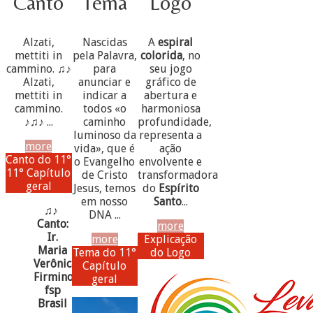
Canto
Tema
Logo
Alzati,
Nascidas
A
espiral
mettiti in
pela Palavra,
colorida
, no
cammino. ♫♪
para
seu jogo
Alzati,
anunciar e
gráfico de
mettiti in
indicar a
abertura e
cammino.
todos «o
harmoniosa
♪♫♪ ...
caminho
profundidade,
luminoso da
representa a
more
vida», que é
ação
Canto do 11°
o Evangelho
envolvente e
11° Capítulo
de Cristo
transformadora
geral
Jesus, temos
do
Espírito
em nosso
Santo
...
♫♪
DNA ...
Canto:
more
Ir.
more
Explicação
Maria
Tema do 11°
do Logo
Verônica
Capítulo
Firmino,
geral
fsp
Brasil