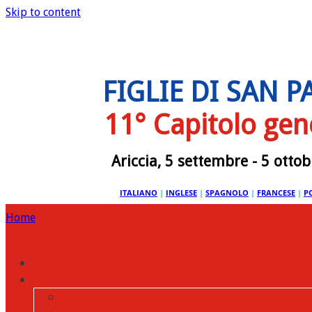
Skip to content
FIGLIE DI SAN 
11° Capitolo gen
Ariccia, 5 settembre - 5 otto
ITALIANO
|
INGLESE
|
SPAGNOLO
|
FRANCESE
|
P
Home