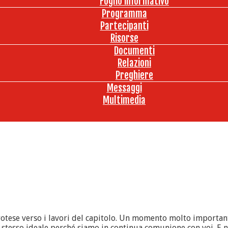
Foglio informativo
Programma
Partecipanti
Risorse
Documenti
Relazioni
Preghiere
Messaggi
Multimedia
rotese verso i lavori del capitolo. Un momento molto important
o stesso ideale perché siamo in continua comunione con voi. E