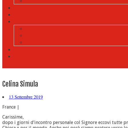
Celina Simula
13 Settembre 2019
France |
Carissime,
dopo i giorni d’incontro personale col Signore eccovi tutte p
Chiesa e per il mondo. Anche noi però siamo protese verso l