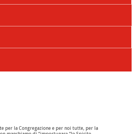
e per la Congregazione e per noi tutte, per la
 non manchiamo di “importunare “lo Spirito