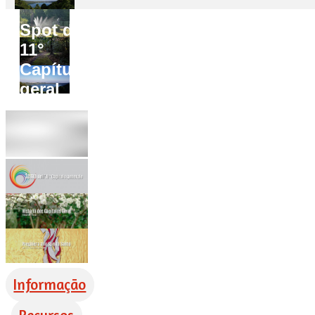
Spot do
11°
Capítulo
geral
Informação