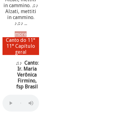
in cammino. ♫♪
Alzati, mettiti
in cammino.
♪♫♪ ...
more
Canto do 11°
11° Capítulo
geral
♫♪ Canto:
Ir. Maria
Verônica
Firmino,
fsp Brasil