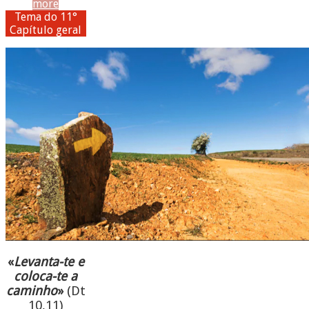
more
Tema do 11°
Capítulo geral
«
Levanta-te e
coloca-te a
caminho
»
(Dt
10,11)