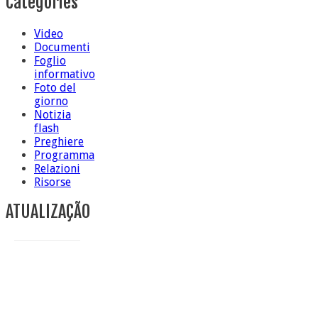
Categories
Video
Documenti
Foglio
informativo
Foto del
giorno
Notizia
flash
Preghiere
Programma
Relazioni
Risorse
ATUALIZAÇÃO
Conclusione di sr Anna Caiazza, Superiora generale
5 ottobre foto – Messa di ringraziamento
5 ottobre foto – Conclusione del Capitolo
5 ottobre informazione flash