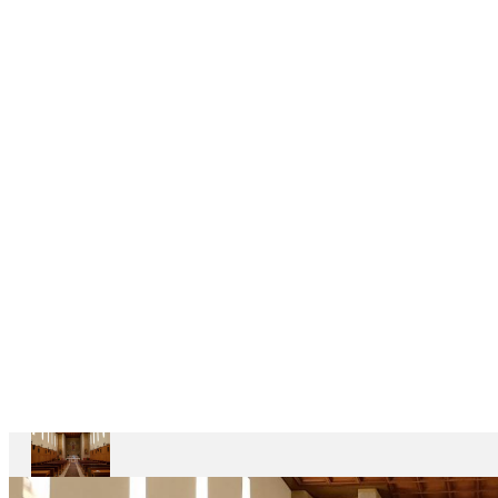
DELEGAÇÕES
6
CASAS
DEPENDENTES
Ariccia
Casa
Divin
Maestro