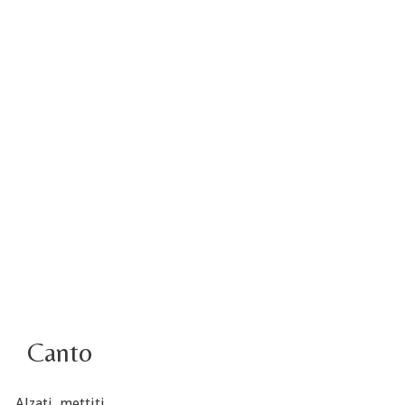
4 ottobre foto – Udienza con Papa Francesco
Video – Saluto della nuova Superiora generale
5 ottobre
4 ottobre informazione flash
3 ottobre foto – Elezione del Consiglio generale
4 ottobre
Canto
Alzati, mettiti