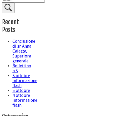
Recent
Posts
Conclusione
di sr Anna
Caiazza,
Superiora
generale
Bollettino
n.5
5 ottobre
informazione
flash
5 ottobre
4 ottobre
informazione
flash