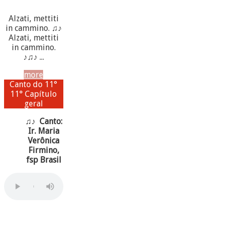
Alzati, mettiti
in cammino. ♫♪
Alzati, mettiti
in cammino.
♪♫♪ ...
more
Canto do 11°
11° Capítulo
geral
♫♪ Canto:
Ir. Maria
Verônica
Firmino,
fsp Brasil