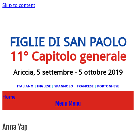
Skip to content
FIGLIE DI SAN PAOLO
11° Capitolo generale
Ariccia, 5 settembre - 5 ottobre 2019
ITALIANO
|
INGLESE
|
SPAGNOLO
|
FRANCESE
|
PORTOGHESE
Home
Menu
Menu
Anna Yap