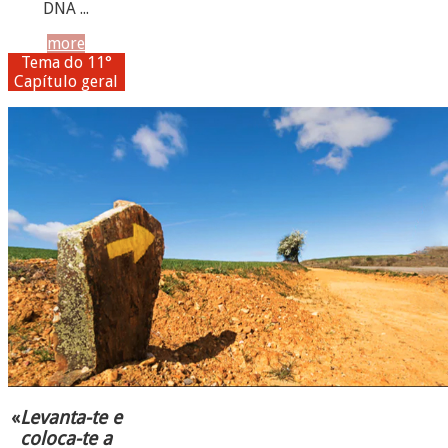
DNA ...
more
Tema do 11°
Capítulo geral
«
Levanta-te e
coloca-te a