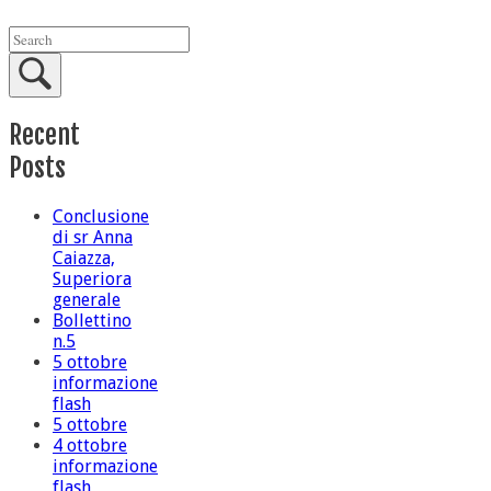
Recent
Posts
Conclusione
di sr Anna
Caiazza,
Superiora
generale
Bollettino
n.5
5 ottobre
informazione
flash
5 ottobre
4 ottobre
informazione
flash