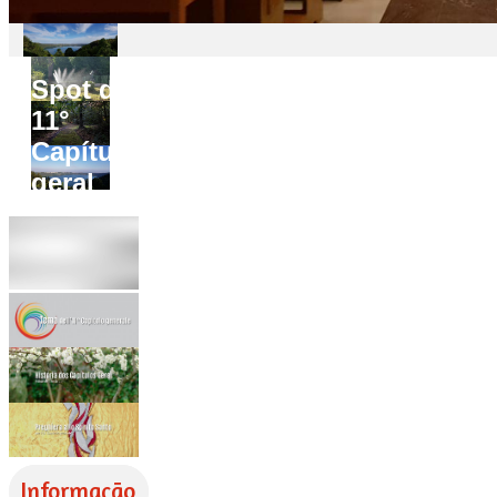
Spot do
11°
Capítulo
geral
Informação