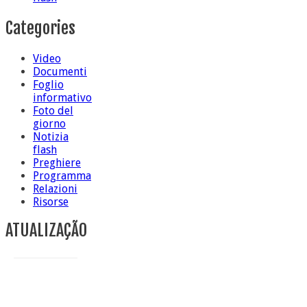
Categories
Video
Documenti
Foglio
informativo
Foto del
giorno
Notizia
flash
Preghiere
Programma
Relazioni
Risorse
ATUALIZAÇÃO
Conclusione di sr Anna Caiazza, Superiora generale
5 ottobre foto – Messa di ringraziamento