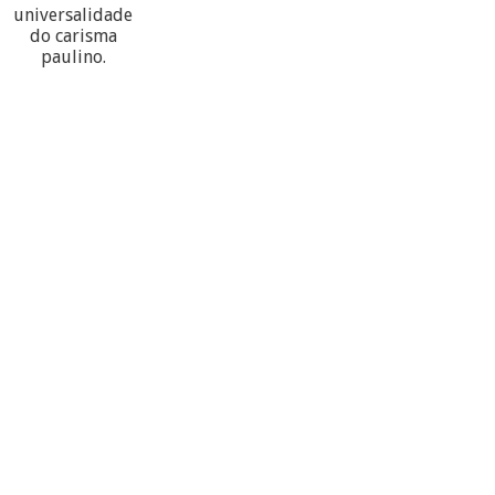
universalidade
do carisma
paulino.
60
PARTECIPANTES
10
PROVÍNCIAS