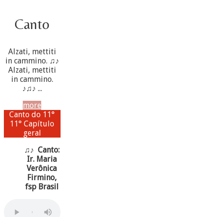
Canto
Alzati, mettiti
in cammino. ♫♪
Alzati, mettiti
in cammino.
♪♫♪ ...
more
Canto do 11°
11° Capítulo
geral
♫♪ Canto:
Ir. Maria
Verônica
Firmino,
fsp Brasil