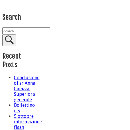
Search
Recent
Posts
Conclusione
di sr Anna
Caiazza,
Superiora
generale
Bollettino
n.5
5 ottobre
informazione
flash