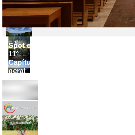
Spot do
11°
Capítulo
geral