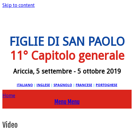
Skip to content
FIGLIE DI SAN PAOLO
11° Capitolo generale
Ariccia, 5 settembre - 5 ottobre 2019
ITALIANO
|
INGLESE
|
SPAGNOLO
|
FRANCESE
|
PORTOGHESE
Home
Menu
Menu
Video