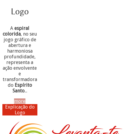
Logo
A
espiral
colorida
, no seu
jogo gráfico de
abertura e
harmoniosa
profundidade,
representa a
ação envolvente
e
transformadora
do
Espírito
Santo
...
more
Explicação do
Logo