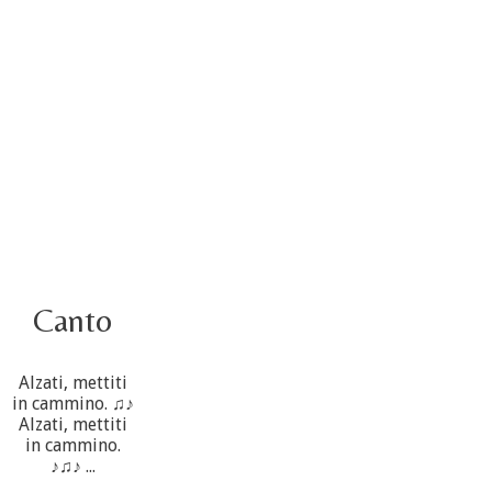
4 ottobre informazione flash
3 ottobre foto – Elezione del Consiglio generale
4 ottobre
Canto
Alzati, mettiti
in cammino. ♫♪
Alzati, mettiti
in cammino.
♪♫♪ ...