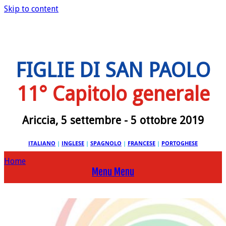
Skip to content
FIGLIE DI SAN PAOLO
11° Capitolo generale
Ariccia, 5 settembre - 5 ottobre 2019
ITALIANO
|
INGLESE
|
SPAGNOLO
|
FRANCESE
|
PORTOGHESE
Home
Menu
Menu