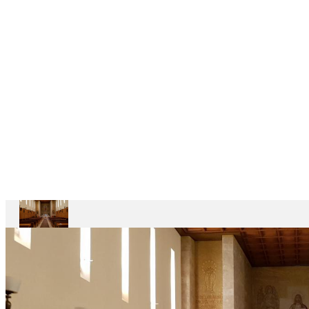
CASAS
DEPENDENTES
Ariccia
Casa
Divin
Maestro