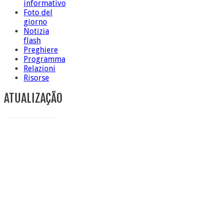
informativo
Foto del
giorno
Notizia
flash
Preghiere
Programma
Relazioni
Risorse
ATUALIZAÇÃO
Conclusione di sr Anna Caiazza, Superiora generale
5 ottobre foto – Messa di ringraziamento
5 ottobre foto – Conclusione del Capitolo
5 ottobre informazione flash
4 ottobre foto – Udienza con Papa Francesco
Video – Saluto della nuova Superiora generale
5 ottobre