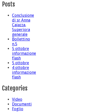
Posts
Conclusione
di sr Anna
Caiazza,
Superiora
generale
Bollettino
n.5
5 ottobre
informazione
flash
5 ottobre
4 ottobre
informazione
flash
Categories
Video
Documenti
Foglio