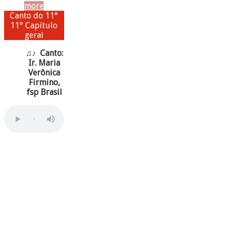
more
Canto do 11°
11° Capítulo
geral
♫♪ Canto:
Ir. Maria
Verônica
Firmino,
fsp Brasil