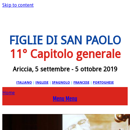
Skip to content
FIGLIE DI SAN PAOLO
11° Capitolo generale
Ariccia, 5 settembre - 5 ottobre 2019
ITALIANO
|
INGLESE
|
SPAGNOLO
|
FRANCESE
|
PORTOGHESE
Home
Menu
Menu