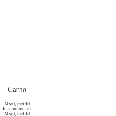
Video – Saluto della nuova Superiora generale
5 ottobre
4 ottobre informazione flash
3 ottobre foto – Elezione del Consiglio generale
4 ottobre
Canto
Alzati, mettiti
in cammino. ♫♪
Alzati, mettiti