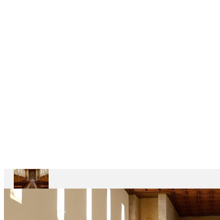
6
CASAS
DEPENDENTES
Ariccia
Casa
Divin
Maestro