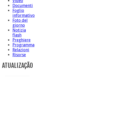
Video
Documenti
Foglio
informativo
Foto del
giorno
Notizia
flash
Preghiere
Programma
Relazioni
Risorse
ATUALIZAÇÃO
Conclusione di sr Anna Caiazza, Superiora generale
5 ottobre foto – Messa di ringraziamento
5 ottobre foto – Conclusione del Capitolo
5 ottobre informazione flash
4 ottobre foto – Udienza con Papa Francesco