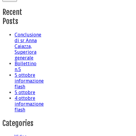
Recent
Posts
Conclusione
di sr Anna
Caiazza,
Superiora
generale
Bollettino
n.5
5 ottobre
informazione
flash
5 ottobre
4 ottobre
informazione
flash
Categories