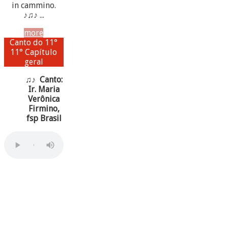
in cammino.
♪♫♪ ...
more
Canto do 11°
11° Capítulo
geral
♫♪ Canto:
Ir. Maria
Verônica
Firmino,
fsp Brasil