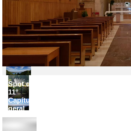
Spot do
11°
Capítulo
geral