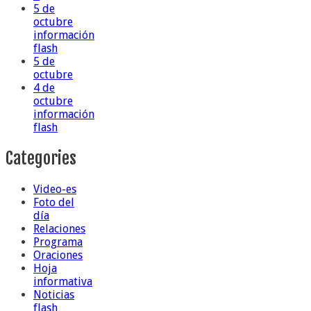
5 de
octubre
información
flash
5 de
octubre
4 de
octubre
información
flash
Categories
Video-es
Foto del
día
Relaciones
Programa
Oraciones
Hoja
informativa
Noticias
flash