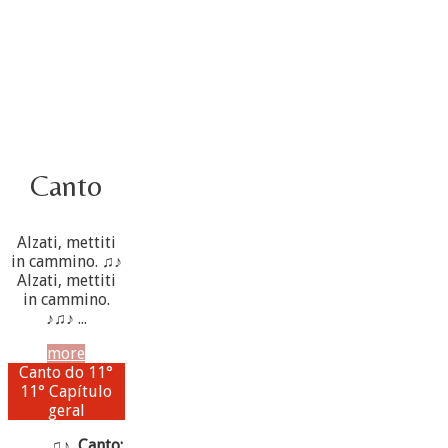
Canto
Alzati, mettiti
in cammino. ♫♪
Alzati, mettiti
in cammino.
♪♫♪ ...
more
Canto do 11°
11° Capítulo
geral
♫♪ Canto: