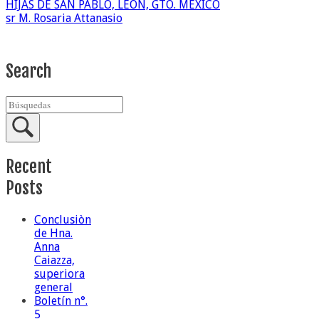
HIJAS DE SAN PABLO, LEÓN, GTO. MÉXICO
sr M. Rosaria Attanasio
Search
Recent
Posts
Conclusiòn
de Hna.
Anna
Caiazza,
superiora
general
Boletín n°.
5