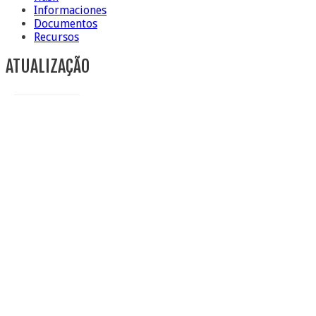
Informaciones
Documentos
Recursos
ATUALIZAÇÃO
Conclusiòn de Hna. Anna Caiazza, superiora general
5 ottobre foto – Messa di ringraziamento
5 ottobre foto – Conclusione del Capitolo
5 de octubre información flash
4 ottobre foto – Udienza con Papa Francesco
Video – Saluto della nuova Superiora generale
5 de octubre
4 de octubre información flash
3 ottobre foto – Elezione del Consiglio generale
4 de octubre