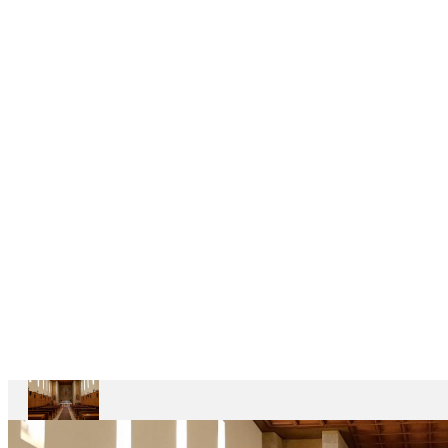
DELEGAÇÕES
6
CASAS
DEPENDENTES
Ariccia
Casa
Divin
Maestro