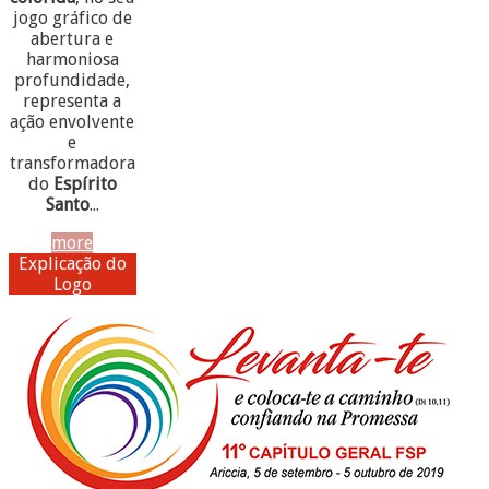
jogo gráfico de
abertura e
harmoniosa
profundidade,
representa a
ação envolvente
e
transformadora
do
Espírito
Santo
...
more
Explicação do
Logo