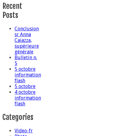
Recent
Posts
Conclusion
sr Anna
Caiazza,
supérieure
générale
Bulletin n.
5
5 octobre
information
flash
5 octobre
4 octobre
information
flash
Categories
Video-fr