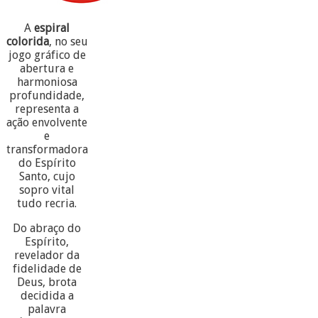
A
espiral
colorida
, no seu
jogo gráfico de
abertura e
harmoniosa
profundidade,
representa a
ação envolvente
e
transformadora
do Espírito
Santo, cujo
sopro vital
tudo recria.
Do abraço do
Espírito,
revelador da
fidelidade de
Deus, brota
decidida a
palavra