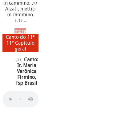
in cammino. ♫♪
Alzati, mettiti
in cammino.
♪♫♪ ...
more
Canto do 11°
11° Capítulo
geral
♫♪ Canto:
Ir. Maria
Verônica
Firmino,
fsp Brasil