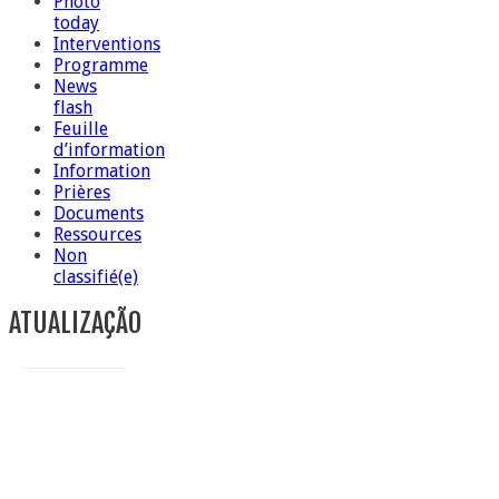
Photo
today
Interventions
Programme
News
flash
Feuille
d’information
Information
Prières
Documents
Ressources
Non
classifié(e)
ATUALIZAÇÃO
5 ottobre foto – Messa di ringraziamento
5 ottobre foto – Conclusione del Capitolo
5 octobre information flash
4 ottobre foto – Udienza con Papa Francesco