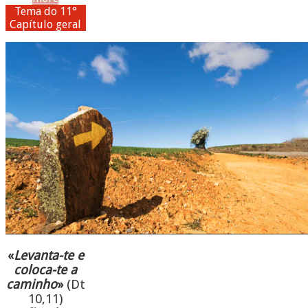
Tema do 11°
Capítulo geral
«
Levanta-te e
coloca-te a
caminho
»
(Dt
10,11)