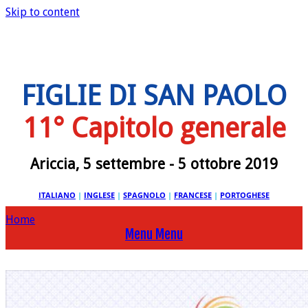
Skip to content
FIGLIE DI SAN PAOLO
11° Capitolo generale
Ariccia, 5 settembre - 5 ottobre 2019
ITALIANO
|
INGLESE
|
SPAGNOLO
|
FRANCESE
|
PORTOGHESE
Home
Menu
Menu