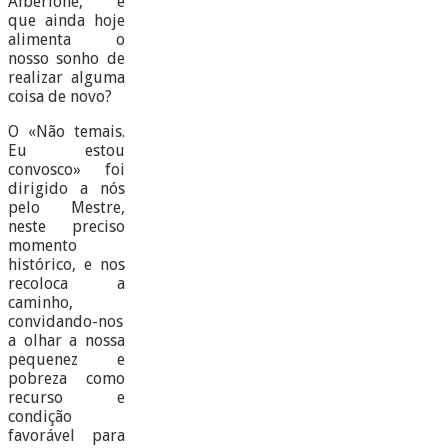
Alberione, e
que ainda hoje
alimenta o
nosso sonho de
realizar alguma
coisa de novo?
O «Não temais.
Eu estou
convosco» foi
dirigido a nós
pelo Mestre,
neste preciso
momento
histórico, e nos
recoloca a
caminho,
convidando-nos
a olhar a nossa
pequenez e
pobreza como
recurso e
condição
favorável para