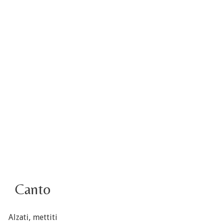
Video – Saluto della nuova Superiora generale
5 octobre
4 octobre information flash
3 ottobre foto – Elezione del Consiglio generale
4 octobre
3 ottobre – Election des Conseillères générales
Canto
Alzati, mettiti