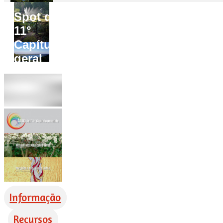
Spot do
11°
Capítulo
geral
Informação
Recursos