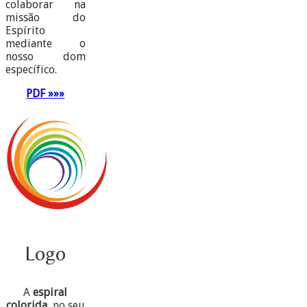
colaborar na
missão do
Espírito
mediante o
nosso dom
específico.
PDF »»»
Logo
A
espiral
colorida
, no seu