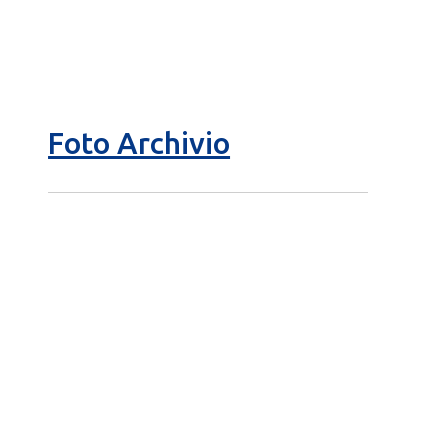
Foto Archivio
5 ottobre foto – Messa di ringraziamento
5 ottobre foto – Conclusione del Capitolo
4 ottobre foto – Udienza con Papa Francesco
3 ottobre foto – Elezione del Consiglio generale
2 ottobre foto – Elezione della Superiora generale
1 ottobre foto
30 settembre foto