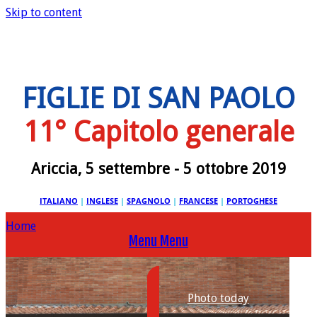
Skip to content
FIGLIE DI SAN PAOLO
11° Capitolo generale
Ariccia, 5 settembre - 5 ottobre 2019
ITALIANO
|
INGLESE
|
SPAGNOLO
|
FRANCESE
|
PORTOGHESE
Home
Menu
Menu
Photo today