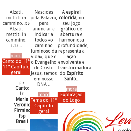
Alzati,
Nascidas
A
espiral
mettiti in
pela Palavra,
colorida
, no
cammino. ♫♪
para
seu jogo
Alzati,
anunciar e
gráfico de
mettiti in
indicar a
abertura e
cammino.
todos «o
harmoniosa
♪♫♪ ...
caminho
profundidade,
luminoso da
representa a
more
vida», que é
ação
Canto do 11°
o Evangelho
envolvente e
11° Capítulo
de Cristo
transformadora
geral
Jesus, temos
do
Espírito
em nosso
Santo
...
♫♪
DNA ...
Canto:
more
Ir.
more
Explicação
Maria
Tema do 11°
do Logo
Verônica
Capítulo
Firmino,
geral
fsp
Brasil