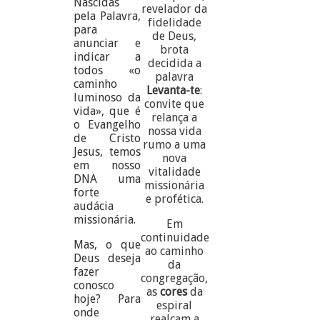
Nascidas
revelador da
pela Palavra,
fidelidade
para
de Deus,
anunciar e
brota
indicar a
decidida a
todos «o
palavra
caminho
Levanta-te
:
luminoso da
convite que
vida», que é
relança a
o Evangelho
nossa vida
de Cristo
rumo a uma
Jesus, temos
nova
em nosso
vitalidade
DNA uma
missionária
forte
e profética.
audácia
missionária.
Em
continuidade
Mas, o que
ao caminho
Deus deseja
da
fazer
congregação,
conosco
as
cores
da
hoje? Para
espiral
onde
realçam a