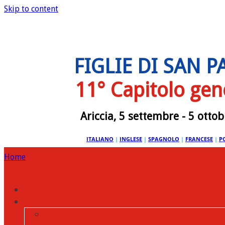
Skip to content
FIGLIE DI SAN 
11° Capitolo gen
Ariccia, 5 settembre - 5 otto
ITALIANO
|
INGLESE
|
SPAGNOLO
|
FRANCESE
|
P
Home