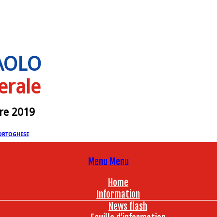
PAOLO
erale
bre 2019
ORTOGHESE
Menu
Menu
Home
Information
News flash