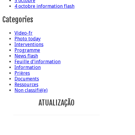
5 octobre
4 octobre information flash
Categories
Video-fr
Photo today
Interventions
Programme
News flash
Feuille d’information
Information
Prières
Documents
Ressources
Non classifié(e)
ATUALIZAÇÃO
Conclusion sr Anna Caiazza, supérieure générale
5 ottobre foto – Messa di ringraziamento