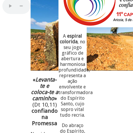
A
espiral
colorida
, no
seu jogo
gráfico de
abertura e
harmoniosa
profundidade,
representa a
«
Levanta-
ação
te e
envolvente e
coloca-te a
transformadora
caminho
»
do Espírito
Santo, cujo
(Dt 10,11)
sopro vital
confiando
tudo recria.
na
Promessa
Do abraço
do Espírito,