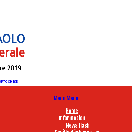
PAOLO
erale
bre 2019
ORTOGHESE
Menu
Menu
Home
Information
News flash