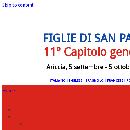
Skip to content
FIGLIE DI SAN 
11° Capitolo gen
Ariccia, 5 settembre - 5 otto
ITALIANO
|
INGLESE
|
SPAGNOLO
|
FRANCESE
|
P
Home