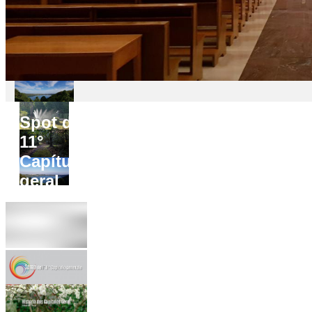
Spot do
11°
Capítulo
geral