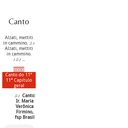
Canto
Alzati, mettiti
in cammino. ♫♪
Alzati, mettiti
in cammino.
♪♫♪ ...
more
Canto do 11°
11° Capítulo
geral
♫♪ Canto:
Ir. Maria
Verônica
Firmino,
fsp Brasil