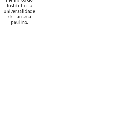
membros do
Instituto e a
universalidade
do carisma
paulino.
60
PARTECIPANTES
10
PROVÍNCIAS