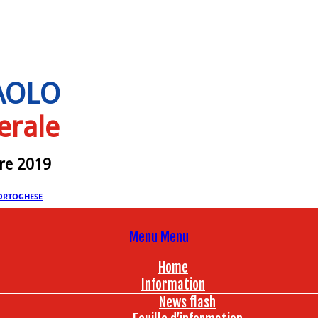
PAOLO
erale
bre 2019
ORTOGHESE
Menu
Menu
Home
Information
News flash