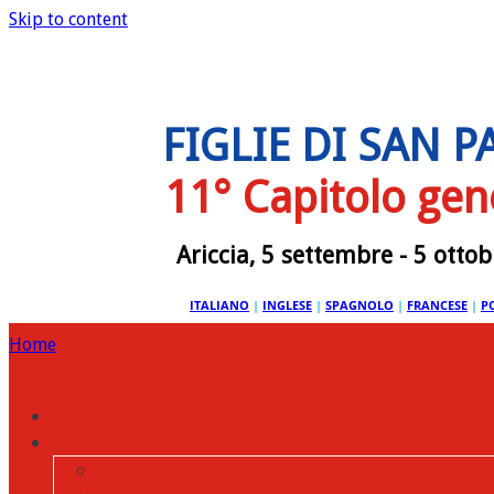
Skip to content
FIGLIE DI SAN 
11° Capitolo gen
Ariccia, 5 settembre - 5 otto
ITALIANO
|
INGLESE
|
SPAGNOLO
|
FRANCESE
|
P
Home