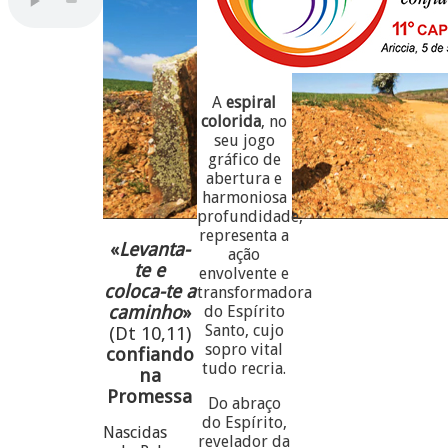
A
espiral
colorida
, no
seu jogo
gráfico de
abertura e
harmoniosa
profundidade,
representa a
«
Levanta-
ação
te e
envolvente e
coloca-te a
transformadora
caminho
»
do Espírito
Santo, cujo
(Dt 10,11)
sopro vital
confiando
tudo recria.
na
Promessa
Do abraço
do Espírito,
Nascidas
revelador da