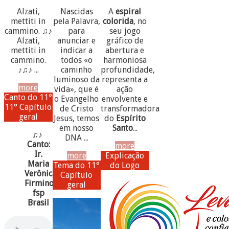
Alzati,
Nascidas
A
espiral
mettiti in
pela Palavra,
colorida
, no
cammino. ♫♪
para
seu jogo
Alzati,
anunciar e
gráfico de
mettiti in
indicar a
abertura e
cammino.
todos «o
harmoniosa
♪♫♪ ...
caminho
profundidade,
luminoso da
representa a
more
vida», que é
ação
Canto do 11°
o Evangelho
envolvente e
11° Capítulo
de Cristo
transformadora
geral
Jesus, temos
do
Espírito
em nosso
Santo
...
♫♪
DNA ...
Canto:
more
Ir.
more
Explicação
Maria
Tema do 11°
do Logo
Verônica
Capítulo
Firmino,
geral
fsp
Brasil