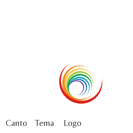
5 octobre information flash
4 ottobre foto – Udienza con Papa Francesco
Video – Saluto della nuova Superiora generale
5 octobre
4 octobre information flash
3 ottobre foto – Elezione del Consiglio generale
4 octobre
Canto
Tema
Logo