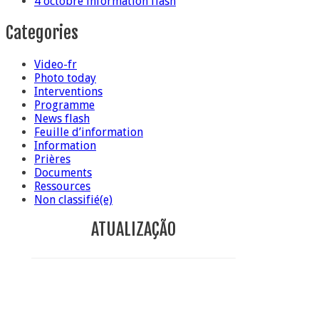
4 octobre information flash
Categories
Video-fr
Photo today
Interventions
Programme
News flash
Feuille d’information
Information
Prières
Documents
Ressources
Non classifié(e)
ATUALIZAÇÃO
Conclusion sr Anna Caiazza, supérieure générale
5 ottobre foto – Messa di ringraziamento
5 ottobre foto – Conclusione del Capitolo