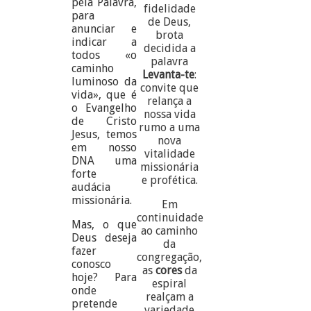
pela Palavra,
fidelidade
para
de Deus,
anunciar e
brota
indicar a
decidida a
todos «o
palavra
caminho
Levanta-te
:
luminoso da
convite que
vida», que é
relança a
o Evangelho
nossa vida
de Cristo
rumo a uma
Jesus, temos
nova
em nosso
vitalidade
DNA uma
missionária
forte
e profética.
audácia
missionária.
Em
continuidade
Mas, o que
ao caminho
Deus deseja
da
fazer
congregação,
conosco
as
cores
da
hoje? Para
espiral
onde
realçam a
pretende
variedade