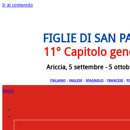
Ir al contenido
FIGLIE DI SAN 
11° Capitolo gen
Ariccia, 5 settembre - 5 otto
ITALIANO
|
INGLESE
|
SPAGNOLO
|
FRANCESE
|
P
Inicio