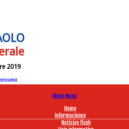
PAOLO
erale
bre 2019
ORTOGHESE
Menú
Menú
Home
Informaciones
Noticias flash