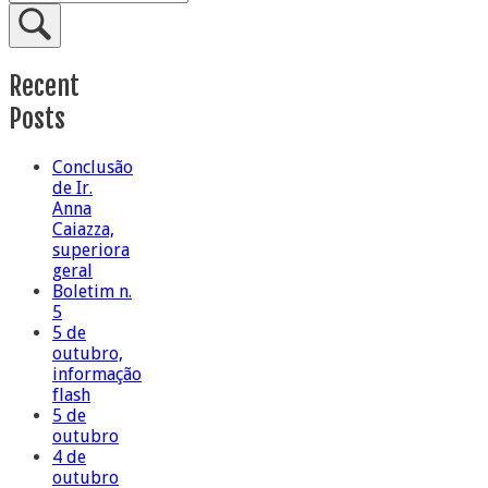
Recent
Posts
Conclusão
de Ir.
Anna
Caiazza,
superiora
geral
Boletim n.
5
5 de
outubro,
informação
flash
5 de
outubro
4 de
outubro