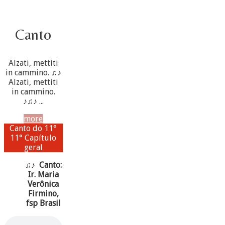
Canto
Alzati, mettiti
in cammino. ♫♪
Alzati, mettiti
in cammino.
♪♫♪ ...
more
Canto do 11°
11° Capítulo
geral
♫♪ Canto:
Ir. Maria
Verônica
Firmino,
fsp Brasil