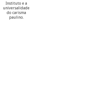
Instituto e a
universalidade
do carisma
paulino.
60
PARTECIPANTES
10
PROVÍNCIAS