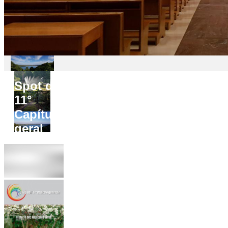
Spot do
11°
Capítulo
geral