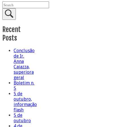
Recent
Posts
Conclusão
de Ir.
Anna
Caiazza,
superiora
geral
Boletim n.
5
5 de
outubro,
informação
flash
5 de
outubro
4 de