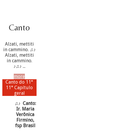
Canto
Alzati, mettiti
in cammino. ♫♪
Alzati, mettiti
in cammino.
♪♫♪ ...
more
Canto do 11°
11° Capítulo
geral
♫♪ Canto:
Ir. Maria
Verônica
Firmino,
fsp Brasil