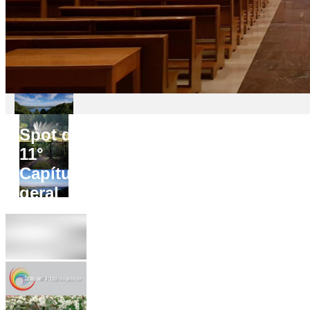
Spot do
11°
Capítulo
geral