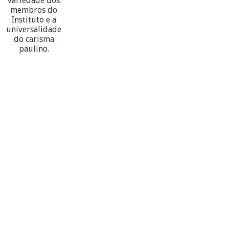
variedade dos
membros do
Instituto e a
universalidade
do carisma
paulino.
60
PARTECIPANTES
10