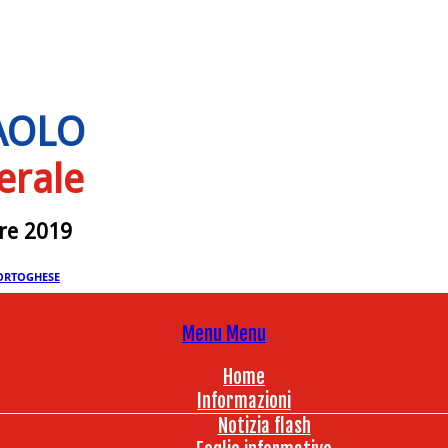
PAOLO
erale
bre 2019
ORTOGHESE
Menu
Menu
Home
Informazioni
Notizia flash