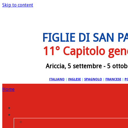
Skip to content
FIGLIE DI SAN 
11° Capitolo gen
Ariccia, 5 settembre - 5 otto
ITALIANO
|
INGLESE
|
SPAGNOLO
|
FRANCESE
|
P
Home