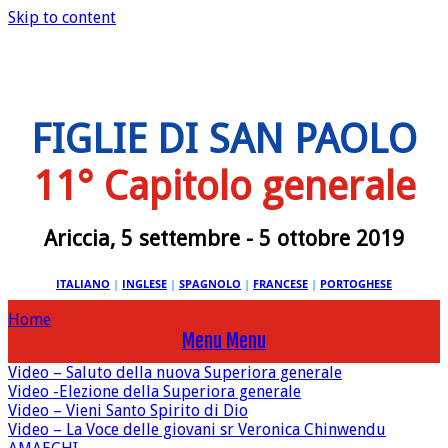
Skip to content
FIGLIE DI SAN PAOLO
11° Capitolo generale
Ariccia, 5 settembre - 5 ottobre 2019
ITALIANO
|
INGLESE
|
SPAGNOLO
|
FRANCESE
|
PORTOGHESE
Home
Menu
Menu
Video – Saluto della nuova Superiora generale
Video -Elezione della Superiora generale
Video – Vieni Santo Spirito di Dio
Video – La Voce delle giovani sr Veronica Chinwendu