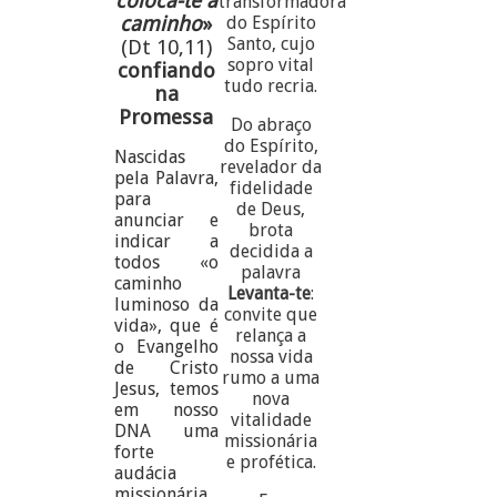
coloca-te a
transformadora
caminho
»
do Espírito
Santo, cujo
(Dt 10,11)
sopro vital
confiando
tudo recria.
na
Promessa
Do abraço
do Espírito,
Nascidas
revelador da
pela Palavra,
fidelidade
para
de Deus,
anunciar e
brota
indicar a
decidida a
todos «o
palavra
caminho
Levanta-te
:
luminoso da
convite que
vida», que é
relança a
o Evangelho
nossa vida
de Cristo
rumo a uma
Jesus, temos
nova
em nosso
vitalidade
DNA uma
missionária
forte
e profética.
audácia
missionária.