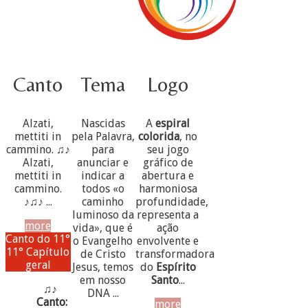
Canto
Tema
Logo
Alzati,
Nascidas
A
espiral
mettiti in
pela Palavra,
colorida
, no
cammino. ♫♪
para
seu jogo
Alzati,
anunciar e
gráfico de
mettiti in
indicar a
abertura e
cammino.
todos «o
harmoniosa
♪♫♪ ...
caminho
profundidade,
luminoso da
representa a
more
vida», que é
ação
Canto do 11°
o Evangelho
envolvente e
11° Capítulo
de Cristo
transformadora
geral
Jesus, temos
do
Espírito
em nosso
Santo
...
♫♪
DNA ...
Canto:
more