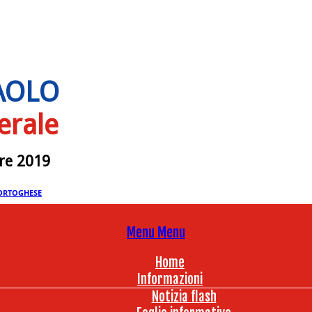
PAOLO
erale
bre 2019
ORTOGHESE
Menu
Menu
Home
Informazioni
Notizia flash