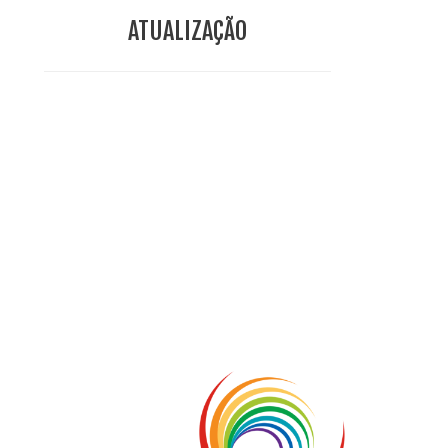
ATUALIZAÇÃO
Conclusione di sr Anna Caiazza, Superiora generale
5 ottobre foto – Messa di ringraziamento
5 ottobre foto – Conclusione del Capitolo
5 ottobre informazione flash
4 ottobre foto – Udienza con Papa Francesco
Video – Saluto della nuova Superiora generale
5 ottobre
4 ottobre informazione flash
3 ottobre foto – Elezione del Consiglio generale
4 ottobre