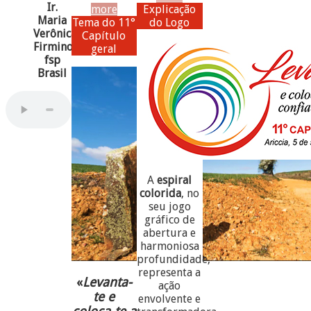
Ir.
more
Explicação
Maria
Tema do 11°
do Logo
Verônica
Capítulo
Firmino,
geral
fsp
Brasil
A
espiral
colorida
, no
seu jogo
gráfico de
abertura e
harmoniosa
profundidade,
representa a
«
Levanta-
ação
te e
envolvente e