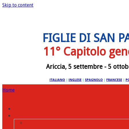
Skip to content
FIGLIE DI SAN 
11° Capitolo gen
Ariccia, 5 settembre - 5 otto
ITALIANO
|
INGLESE
|
SPAGNOLO
|
FRANCESE
|
P
Home