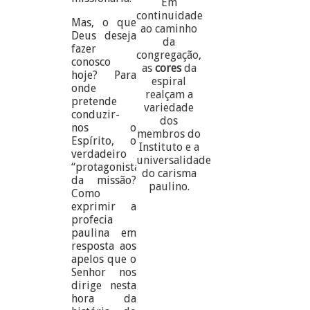
Em
continuidade
Mas, o que
ao caminho
Deus deseja
da
fazer
congregação,
conosco
as
cores
da
hoje? Para
espiral
onde
realçam a
pretende
variedade
conduzir-
dos
nos o
membros do
Espírito, o
Instituto e a
verdadeiro
universalidade
“protagonista”
do carisma
da missão?
paulino.
Como
exprimir a
profecia
paulina em
resposta aos
apelos que o
Senhor nos
dirige nesta
hora da